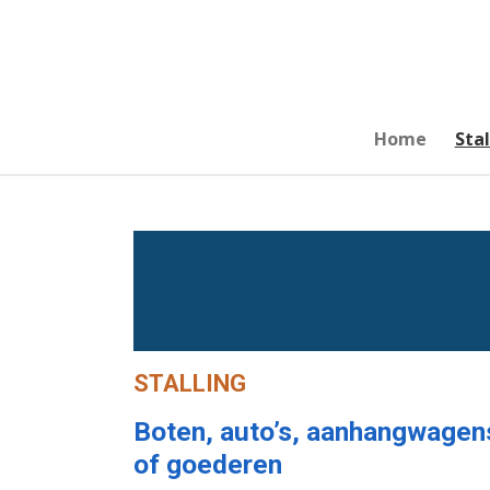
Ga
direct
naar
de
hoofdinhoud
Home
Sta
STALLING
Boten, auto’s, aanhangwage
of goederen