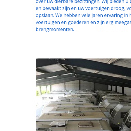
over uw dierbare bezittingen. Wij bieden u b
en bewaakt zijn en uw voertuigen droog, v
opslaan. We hebben vele jaren ervaring in 
voertuigen en goederen en zijn erg meegaa
brengmomenten.