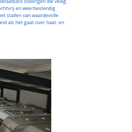
etaalbare stallingen die veilig
ochtvrij en weerbestendig
het stallen van waardevolle
nd als het gaat over haal- en