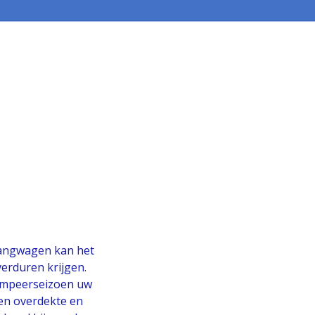
hangwagen kan het
verduren krijgen.
kampeerseizoen uw
Een overdekte en