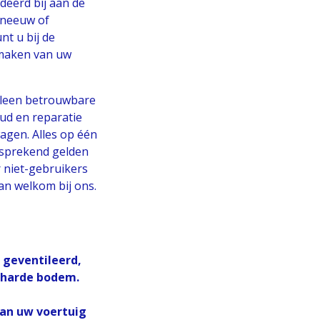
deerd bij aan de
sneeuw of
nt u bij de
 maken van uw
 alleen betrouwbare
oud en reparatie
gen. Alles op één
lfsprekend gelden
 niet-gebruikers
an welkom bij ons.
 geventileerd,
erharde bodem.
an uw voertuig